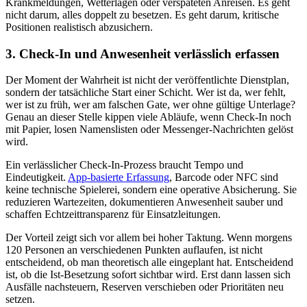
Krankmeldungen, Wetterlagen oder verspäteten Anreisen. Es geht
nicht darum, alles doppelt zu besetzen. Es geht darum, kritische
Positionen realistisch abzusichern.
3. Check-In und Anwesenheit verlässlich erfassen
Der Moment der Wahrheit ist nicht der veröffentlichte Dienstplan,
sondern der tatsächliche Start einer Schicht. Wer ist da, wer fehlt,
wer ist zu früh, wer am falschen Gate, wer ohne gültige Unterlage?
Genau an dieser Stelle kippen viele Abläufe, wenn Check-In noch
mit Papier, losen Namenslisten oder Messenger-Nachrichten gelöst
wird.
Ein verlässlicher Check-In-Prozess braucht Tempo und
Eindeutigkeit.
App-basierte Erfassung
, Barcode oder NFC sind
keine technische Spielerei, sondern eine operative Absicherung. Sie
reduzieren Wartezeiten, dokumentieren Anwesenheit sauber und
schaffen Echtzeittransparenz für Einsatzleitungen.
Der Vorteil zeigt sich vor allem bei hoher Taktung. Wenn morgens
120 Personen an verschiedenen Punkten auflaufen, ist nicht
entscheidend, ob man theoretisch alle eingeplant hat. Entscheidend
ist, ob die Ist-Besetzung sofort sichtbar wird. Erst dann lassen sich
Ausfälle nachsteuern, Reserven verschieben oder Prioritäten neu
setzen.