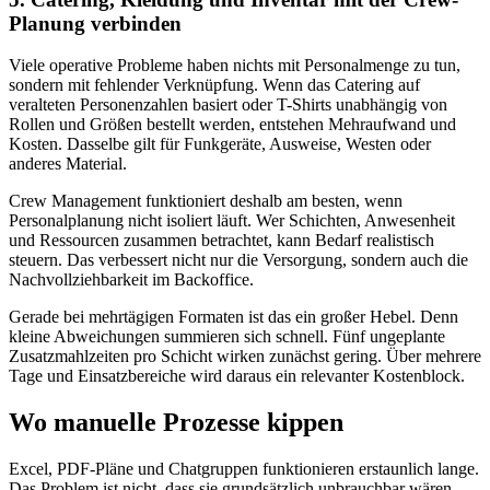
Planung verbinden
Viele operative Probleme haben nichts mit Personalmenge zu tun,
sondern mit fehlender Verknüpfung. Wenn das Catering auf
veralteten Personenzahlen basiert oder T-Shirts unabhängig von
Rollen und Größen bestellt werden, entstehen Mehraufwand und
Kosten. Dasselbe gilt für Funkgeräte, Ausweise, Westen oder
anderes Material.
Crew Management funktioniert deshalb am besten, wenn
Personalplanung nicht isoliert läuft. Wer Schichten, Anwesenheit
und Ressourcen zusammen betrachtet, kann Bedarf realistisch
steuern. Das verbessert nicht nur die Versorgung, sondern auch die
Nachvollziehbarkeit im Backoffice.
Gerade bei mehrtägigen Formaten ist das ein großer Hebel. Denn
kleine Abweichungen summieren sich schnell. Fünf ungeplante
Zusatzmahlzeiten pro Schicht wirken zunächst gering. Über mehrere
Tage und Einsatzbereiche wird daraus ein relevanter Kostenblock.
Wo manuelle Prozesse kippen
Excel, PDF-Pläne und Chatgruppen funktionieren erstaunlich lange.
Das Problem ist nicht, dass sie grundsätzlich unbrauchbar wären.