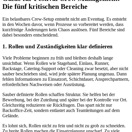
Die fünf kritischen Bereiche
Ein belastbares Crew-Setup entsteht nicht am Eventtag. Es entsteht
in den Wochen davor, wenn Prozesse so vorbereitet werden, dass
kurzfristige Änderungen kein Chaos auslösen. Fünf Bereiche sind
dabei besonders entscheidend.
1. Rollen und Zuständigkeiten klar definieren
Viele Probleme beginnen zu früh und bleiben deshalb lange
unsichtbar. Wenn Rollen wie Stagehand, Einlass, Runner,
Backstage, Catering-Support oder Cleaning zwar besetzt, aber nicht
sauber beschrieben sind, wird jede spätere Planung ungenau. Dann
fehlen Informationen zu Einsatzort, Schichtdauer, Ansprechpartnern,
erforderlichen Nachweisen oder Ausrüstung.
Sauber definierte Rollen schaffen Struktur. Sie helfen bei der
Bewerbung, bei der Zuteilung und später bei der Kontrolle vor Ort.
Gleichzeitig reduzieren sie Rückfragen. Das spart nicht nur
Backoffice-Zeit, sondern entlastet auch Teamleitungen auf dem
Gelände.
Es lohnt sich, Rollen nicht zu fein und nicht zu grob zu schneiden.
Zu breite Rollen machen die Einsatzplanung unscharf. Zu viele