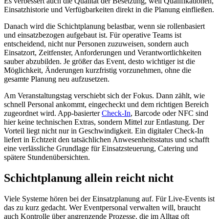
Es verbessert auch die Qualität der Besetzung, weil Qualifikationen,
Einsatzhistorie und Verfügbarkeiten direkt in die Planung einfließen.
Danach wird die Schichtplanung belastbar, wenn sie rollenbasiert
und einsatzbezogen aufgebaut ist. Für operative Teams ist
entscheidend, nicht nur Personen zuzuweisen, sondern auch
Einsatzort, Zeitfenster, Anforderungen und Verantwortlichkeiten
sauber abzubilden. Je größer das Event, desto wichtiger ist die
Möglichkeit, Änderungen kurzfristig vorzunehmen, ohne die
gesamte Planung neu aufzusetzen.
Am Veranstaltungstag verschiebt sich der Fokus. Dann zählt, wie
schnell Personal ankommt, eingecheckt und dem richtigen Bereich
zugeordnet wird. App-basierter
Check-In
, Barcode oder NFC sind
hier keine technischen Extras, sondern Mittel zur Entlastung. Der
Vorteil liegt nicht nur in Geschwindigkeit. Ein digitaler Check-In
liefert in Echtzeit den tatsächlichen Anwesenheitsstatus und schafft
eine verlässliche Grundlage für Einsatzsteuerung, Catering und
spätere Stundenübersichten.
Schichtplanung allein reicht nicht
Viele Systeme hören bei der Einsatzplanung auf. Für Live-Events ist
das zu kurz gedacht. Wer Eventpersonal verwalten will, braucht
auch Kontrolle über angrenzende Prozesse, die im Alltag oft