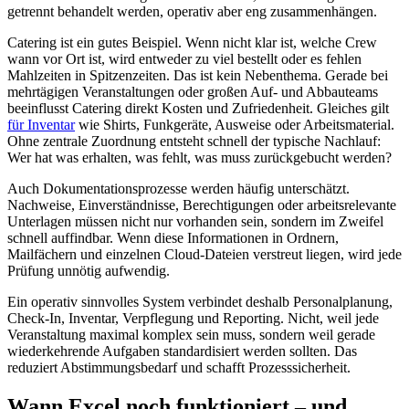
getrennt behandelt werden, operativ aber eng zusammenhängen.
Catering ist ein gutes Beispiel. Wenn nicht klar ist, welche Crew
wann vor Ort ist, wird entweder zu viel bestellt oder es fehlen
Mahlzeiten in Spitzenzeiten. Das ist kein Nebenthema. Gerade bei
mehrtägigen Veranstaltungen oder großen Auf- und Abbauteams
beeinflusst Catering direkt Kosten und Zufriedenheit. Gleiches gilt
für Inventar
wie Shirts, Funkgeräte, Ausweise oder Arbeitsmaterial.
Ohne zentrale Zuordnung entsteht schnell der typische Nachlauf:
Wer hat was erhalten, was fehlt, was muss zurückgebucht werden?
Auch Dokumentationsprozesse werden häufig unterschätzt.
Nachweise, Einverständnisse, Berechtigungen oder arbeitsrelevante
Unterlagen müssen nicht nur vorhanden sein, sondern im Zweifel
schnell auffindbar. Wenn diese Informationen in Ordnern,
Mailfächern und einzelnen Cloud-Dateien verstreut liegen, wird jede
Prüfung unnötig aufwendig.
Ein operativ sinnvolles System verbindet deshalb Personalplanung,
Check-In, Inventar, Verpflegung und Reporting. Nicht, weil jede
Veranstaltung maximal komplex sein muss, sondern weil gerade
wiederkehrende Aufgaben standardisiert werden sollten. Das
reduziert Abstimmungsbedarf und schafft Prozesssicherheit.
Wann Excel noch funktioniert – und