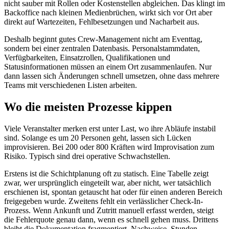
nicht sauber mit Rollen oder Kostenstellen abgleichen. Das klingt im
Backoffice nach kleinen Medienbrüchen, wirkt sich vor Ort aber
direkt auf Wartezeiten, Fehlbesetzungen und Nacharbeit aus.
Deshalb beginnt gutes Crew-Management nicht am Eventtag,
sondern bei einer zentralen Datenbasis. Personalstammdaten,
Verfügbarkeiten, Einsatzrollen, Qualifikationen und
Statusinformationen müssen an einem Ort zusammenlaufen. Nur
dann lassen sich Änderungen schnell umsetzen, ohne dass mehrere
Teams mit verschiedenen Listen arbeiten.
Wo die meisten Prozesse kippen
Viele Veranstalter merken erst unter Last, wo ihre Abläufe instabil
sind. Solange es um 20 Personen geht, lassen sich Lücken
improvisieren. Bei 200 oder 800 Kräften wird Improvisation zum
Risiko. Typisch sind drei operative Schwachstellen.
Erstens ist die Schichtplanung oft zu statisch. Eine Tabelle zeigt
zwar, wer ursprünglich eingeteilt war, aber nicht, wer tatsächlich
erschienen ist, spontan getauscht hat oder für einen anderen Bereich
freigegeben wurde. Zweitens fehlt ein verlässlicher Check-In-
Prozess. Wenn Ankunft und Zutritt manuell erfasst werden, steigt
die Fehlerquote genau dann, wenn es schnell gehen muss. Drittens
bleibt die Dokumentation fragmentiert. Nachweise, Stunden,