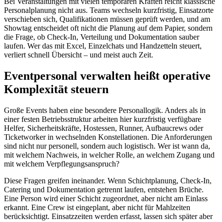
Bei Veranstaltungen mit vielen temporären Kräften reicht klassische
Personalplanung nicht aus. Teams wechseln kurzfristig, Einsatzorte
verschieben sich, Qualifikationen müssen geprüft werden, und am
Showtag entscheidet oft nicht die Planung auf dem Papier, sondern
die Frage, ob Check-In, Verteilung und Dokumentation sauber
laufen. Wer das mit Excel, Einzelchats und Handzetteln steuert,
verliert schnell Übersicht – und meist auch Zeit.
Eventpersonal verwalten heißt operative
Komplexität steuern
Große Events haben eine besondere Personallogik. Anders als in
einer festen Betriebsstruktur arbeiten hier kurzfristig verfügbare
Helfer, Sicherheitskräfte, Hostessen, Runner, Aufbaucrews oder
Ticketworker in wechselnden Konstellationen. Die Anforderungen
sind nicht nur personell, sondern auch logistisch. Wer ist wann da,
mit welchem Nachweis, in welcher Rolle, an welchem Zugang und
mit welchem Verpflegungsanspruch?
Diese Fragen greifen ineinander. Wenn Schichtplanung, Check-In,
Catering und Dokumentation getrennt laufen, entstehen Brüche.
Eine Person wird einer Schicht zugeordnet, aber nicht am Einlass
erkannt. Eine Crew ist eingeplant, aber nicht für Mahlzeiten
berücksichtigt. Einsatzzeiten werden erfasst, lassen sich später aber